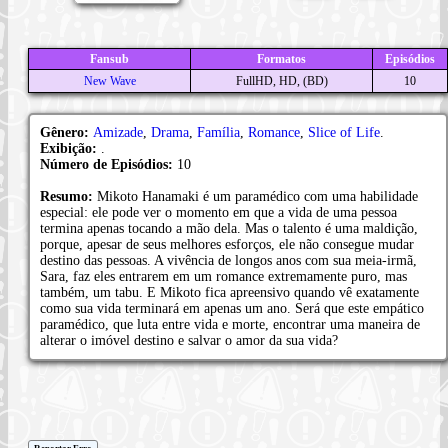
Fansub
Formatos
Episódios
New Wave
FullHD, HD, (BD)
10
Gênero:
Amizade
,
Drama
,
Família
,
Romance
,
Slice of Life
.
Exibição:
.
Número de Episódios:
10
Resumo:
Mikoto Hanamaki é um paramédico com uma habilidade
especial: ele pode ver o momento em que a vida de uma pessoa
termina apenas tocando a mão dela. Mas o talento é uma maldição,
porque, apesar de seus melhores esforços, ele não consegue mudar
destino das pessoas. A vivência de longos anos com sua meia-irmã,
Sara, faz eles entrarem em um romance extremamente puro, mas
também, um tabu. E Mikoto fica apreensivo quando vê exatamente
como sua vida terminará em apenas um ano. Será que este empático
paramédico, que luta entre vida e morte, encontrar uma maneira de
alterar o imóvel destino e salvar o amor da sua vida?