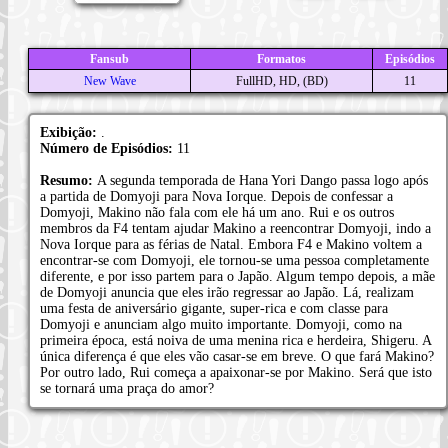
Fansub
Formatos
Episódios
New Wave
FullHD, HD, (BD)
11
Exibição:
.
Número de Episódios:
11
Resumo:
A segunda temporada de Hana Yori Dango passa logo após
a partida de Domyoji para Nova Iorque. Depois de confessar a
Domyoji, Makino não fala com ele há um ano. Rui e os outros
membros da F4 tentam ajudar Makino a reencontrar Domyoji, indo a
Nova Iorque para as férias de Natal. Embora F4 e Makino voltem a
encontrar-se com Domyoji, ele tornou-se uma pessoa completamente
diferente, e por isso partem para o Japão. Algum tempo depois, a mãe
de Domyoji anuncia que eles irão regressar ao Japão. Lá, realizam
uma festa de aniversário gigante, super-rica e com classe para
Domyoji e anunciam algo muito importante. Domyoji, como na
primeira época, está noiva de uma menina rica e herdeira, Shigeru. A
única diferença é que eles vão casar-se em breve. O que fará Makino?
Por outro lado, Rui começa a apaixonar-se por Makino. Será que isto
se tornará uma praça do amor?