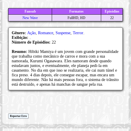
Fansub
Formatos
Episódios
New Wave
FullHD, HD
22
Gênero:
Ação
,
Romance
,
Suspense
,
Terror
.
Exibição:
.
Número de Episódios:
22
Resumo:
Hibiki Mamiya é um jovem com grande personalidade
que trabalha como mecânico de carros e mora com a sua
namorada, Kurumi Ogasawara. Eles namoram desde quando
estudavam juntos, e eventualmente, ele planeja pedi-la em
casamento. No dia em que isso se realizaria, ele cai num túnel e
fica preso. 4 dias depois, ele consegue escapar, mas encara um
mundo diferente. Não há mais pessoas fora, o sistema de trânsito
está destruído, e apenas há manchas de sangue pela rua.
Reportar Erro