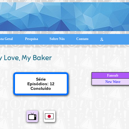
sta Geral
Pesquisa
Sobre Nós
Contato
 Love, My Baker
Fansub
Série
New Wave
Episódios: 12
Concluído