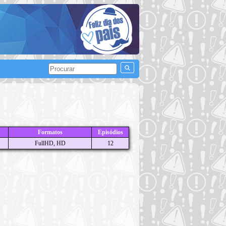
Formatos
Episódios
FullHD, HD
12