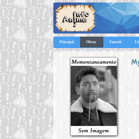
Principal
Obras
Fansub
Li
My