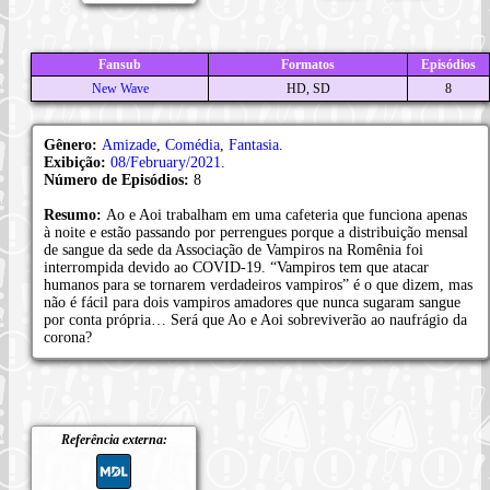
Fansub
Formatos
Episódios
New Wave
HD, SD
8
Gênero:
Amizade
,
Comédia
,
Fantasia
.
Exibição:
08/February/2021
.
Número de Episódios:
8
Resumo:
Ao e Aoi trabalham em uma cafeteria que funciona apenas
à noite e estão passando por perrengues porque a distribuição mensal
de sangue da sede da Associação de Vampiros na Romênia foi
interrompida devido ao COVID-19. “Vampiros tem que atacar
humanos para se tornarem verdadeiros vampiros” é o que dizem, mas
não é fácil para dois vampiros amadores que nunca sugaram sangue
por conta própria… Será que Ao e Aoi sobreviverão ao naufrágio da
corona?
Referência externa: